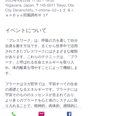
2023年4月22日 17:00 – 19:00
Yogavana, Japan, 〒145-0071 Tokyo, Ota
City, Denenchōfu, 1-chōme−52−１２ Ｇｒ
ａｎＤｕｏ田園調布Ⅲ １F
イベントについて
「ブレスワーク」は、呼吸の力を通して自分
自身を癒す方法です。古くから世界中で活用
されてきたブレスワークにはさまざまな種類
があります。これらのテクニックは、「プラ
ーナ」と呼ばれる生命エネルギーを取り入
れ、体内酸素を増やすことによって機能しま
す。
プラーナはヨガ哲学では、宇宙すべての生命
の基礎となるエネルギーです。プラーナには
宇宙そのもののエッセンスが含まれており、
より多くのプラーナを心と体のシステムに取
り入れることで、精神的、肉体的、感情的に
自分自身を癒すことができます。