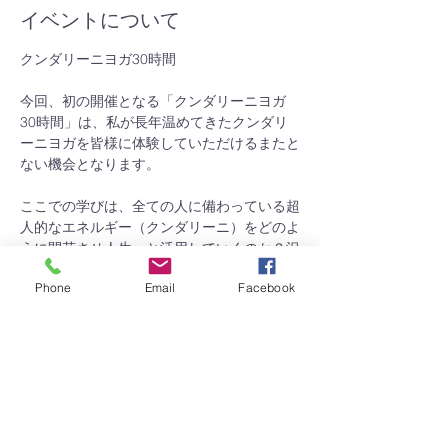
イベントについて
クンダリーニヨガ30時間
今回、初の開催となる「クンダリーニヨガ
30時間」は、私が長年温めてきたクンダリ
ーニヨガを皆様に体験していただけるまたと
ない機会となります。
ここでの学びは、全ての人に備わっている超
人的なエネルギー（クンダリーニ）をどのよ
うに開花させ人生へと活用していくのか？沢
山のヒントが講座の中に含まれています。
Phone
Email
Facebook
この講座では、私自身のクンダリーニヨガ人
生における実体験をもとに皆様にお伝えする
形となり、ご自身と向き合えるとても濃厚な
時間となるでしょう。
この講座で学ぶこと