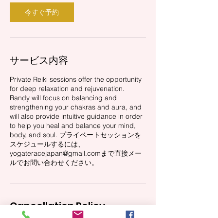
今すぐ予約
サービス内容
Private Reiki sessions offer the opportunity
for deep relaxation and rejuvenation.
Randy will focus on balancing and
strengthening your chakras and aura, and
will also provide intuitive guidance in order
to help you heal and balance your mind,
body, and soul. プライベートセッションを
スケジュールするには、
yogateracejapan@gmail.comまで直接メー
ルでお問い合わせください。
Cancellation Policy